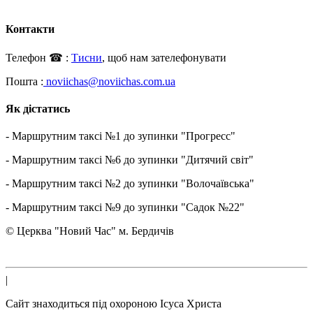
Контакти
Телефон ☎ :
Тисни
, щоб нам зателефонувати
Пошта
:
noviichas@noviichas.com.ua
Як дістатись
- Маршрутним таксі №1 до зупинки "Прогресс"
- Маршрутним таксі №6 до зупинки "Дитячий світ"
- Маршрутним таксі №2 до зупинки "Волочаївська"
- Маршрутним таксі №9 до зупинки "Садок №22"
© Церква "Новий Час" м. Бердичів
|
Сайт знаходиться під охороною Ісуса Христа