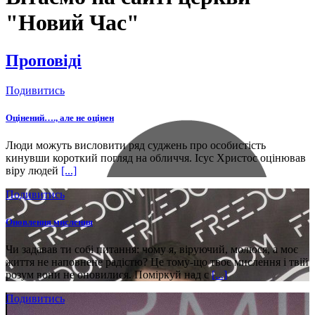
"Новий Час"
Проповіді
Подивитись
Оцінений…., але не оцінен
Люди можуть висловити ряд суджень про особистість
кинувши короткий погляд на обличчя. Ісус Христос оцінював
віру людей
[...]
Подивитись
Оновлення мислення
Чи задавав ти собі питання: чому я, віруючий, молюся, а моє
життя не наповнене радістю? Це тому-що твоє мислення і твій
розум вони не оновилися. Поміркуй над с
[...]
Подивитись