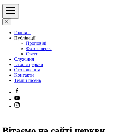
Головна
Публікації
Проповіді
Фотогалерея
Cтатті
Служіння
Історія церкви
Оголошення
Kонтакти
Темпи пісень
Вітаємо на сайті церкви