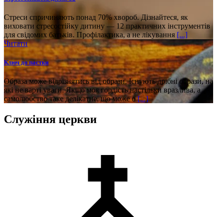
Стреси спричиняють понад 70% хвороб. Дізнайтеся, як
виховати стресостійку дитину — 12 практичних інструментів
для свідомих батьків. Профілактика, а не лікування
[...]
Читати
Ключ до пастки
Образа може відрізнятись від образи. Існують дрібні образи, на
які не варті уваги. Якщо моя гордість настільки вразлива, а
самолюбство таке делікатне, що може о
[...]
Служіння церкви