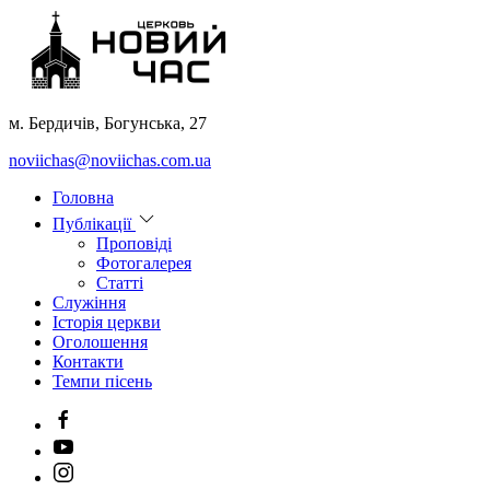
м. Бердичів, Богунська, 27
noviichas@noviichas.com.ua
Головна
Публікації
Проповіді
Фотогалерея
Cтатті
Служіння
Історія церкви
Оголошення
Контакти
Темпи пісень