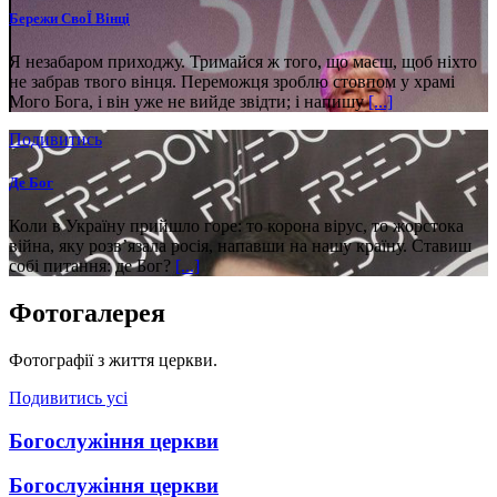
Бережи СвоЇ Вінці
Я незабаром приходжу. Тримайся ж того, що маєш, щоб ніхто
не забрав твого вінця. Переможця зроблю стовпом у храмі
Мого Бога, і він уже не вийде звідти; і напишу
[...]
Подивитись
Де Бог
Коли в Україну прийшло горе: то корона вірус, то жорстока
війна, яку розв’язала росія, напавши на нашу країну. Ставиш
собі питання: де Бог?
[...]
Фотогалерея
Фотографії з життя церкви.
Подивитись усі
Богослужіння церкви
Богослужіння церкви