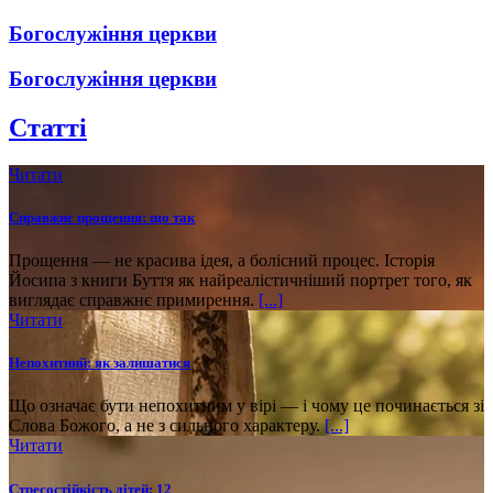
Богослужіння церкви
Богослужіння церкви
Статті
Читати
Справжнє прощення: що так
Прощення — не красива ідея, а болісний процес. Історія
Йосипа з книги Буття як найреалістичніший портрет того, як
виглядає справжнє примирення.
[...]
Читати
Непохитний: як залишатися
Що означає бути непохитним у вірі — і чому це починається зі
Слова Божого, а не з сильного характеру.
[...]
Читати
Стресостійкість дітей: 12