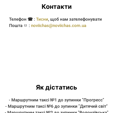
Контакти
Телефон ☎ :
Тисни
, щоб нам зателефонувати
Пошта
:
noviichas@noviichas.com.ua
Як дістатись
- Маршрутним таксі №1 до зупинки "Прогресс"
- Маршрутним таксі №6 до зупинки "Дитячий світ"
- Маршрутним таксі №2 до зупинки "Волочаївська"