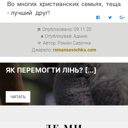
Во многих христианских семьях, теща 
- лучший  друг!
Опубліковано: 09.11.20
Опублікував: Админ
Автор: Роман Савочка
Джерело:
romansavochka.com
ОГТИ ЛІНЬ? [...]
ДЕ МИ