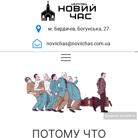
м. Бердичів, Богунська, 27
noviichas@noviichas.com.ua
Джерело:
os.colta.ru
ПОТОМУ ЧТО