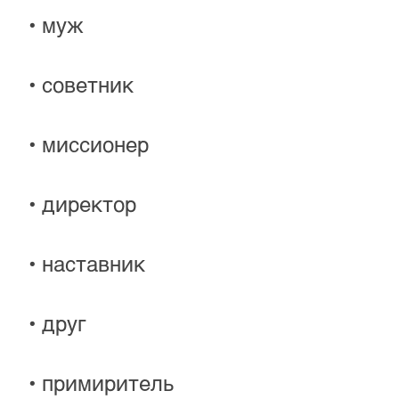
 • муж
 • советник
 • миссионер
 • директор
 • наставник
 • друг
 • примиритель