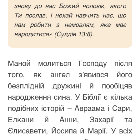
знову до нас Божий чоловік, якого 
Ти послав, і нехай навчить нас, що 
нам робити з немовлям, яке має 
народитися» (Суддів 13:8).
Маной молиться Господу після 
того, як ангел з’явився його 
безплідній дружині й пообіцяв 
народження сина. У Біблії є кілька 
подібних історій – Авраама і Сари, 
Елкани й Анни, Захарії та 
Єлисавети, Йосипа й Марії. У всіх 