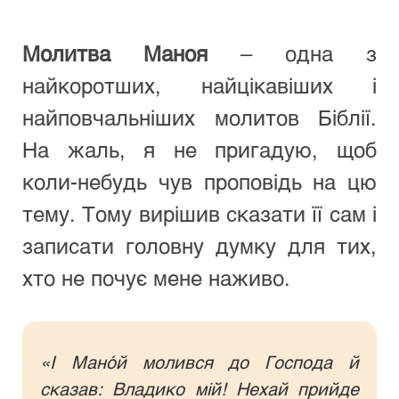
Молитва Маноя
 – одна з 
найкоротших, найцікавіших і 
найповчальніших молитов Біблії. 
На жаль, я не пригадую, щоб 
коли-небудь чув проповідь на цю 
тему. Тому вирішив сказати її сам і 
записати головну думку для тих, 
хто не почує мене наживо.
«І Мано́й молився до Господа й 
сказав: Владико мій! Нехай прийде 