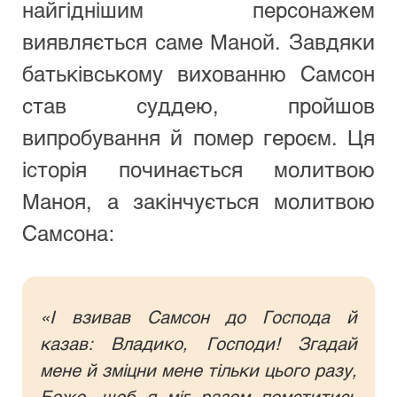
найгіднішим персонажем 
виявляється саме Маной. Завдяки 
батьківському вихованню Самсон 
став суддею, пройшов 
випробування й помер героєм. Ця 
історія починається молитвою 
Маноя, а закінчується молитвою 
Самсона:
«І взивав Самсон до Господа й 
казав: Владико, Господи! Згадай 
мене й зміцни мене тільки цього разу, 
Боже, щоб я міг разом помститись 