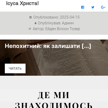
Ісуса Христа!
Опубліковано: 2025-04-15
Опублікував: Админ
Автор: Ейден Вілсон Тозер
похитний: як залишати [...]
ИТАТЬ
ДЕ МИ
ЗНАХОДИМОСЬ