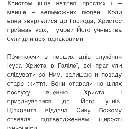
Христом ішов натовп простих і – 
менше – вельможних людей. Коли 
вони зверталися до Господа, Христос 
приймав усіх, і умови Його учнівства 
були для всіх однаковими.
Починаючи з перших днів служіння 
Ісуса Христа в Галілеї, всі прагнули 
слідувати за Ним, залишаючи позаду 
старе життя. Вони ставали на шлях 
послуху вченню Христа і 
приєднувалися до Його учнів. 
Цілковита віддача Сину Божому 
ставала підтвердженням щирості 
їхньої віри.