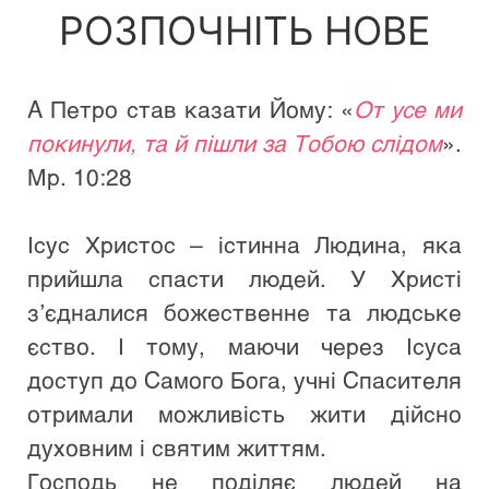
РОЗПОЧНІТЬ НОВЕ
А Петро став казати Йому: «
От усе ми 
покинули, та й пішли за Тобою слідом
». 
Мр. 10:28
Ісус Христос – істинна Людина, яка 
прийшла спасти людей. У Христі 
з’єдналися божественне та людське 
єство. І тому, маючи через Ісуса 
доступ до Самого Бога, учні Спасителя 
отримали можливість жити дійсно 
духовним і святим життям.
Господь не поділяє людей на 